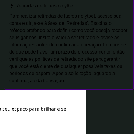
🎊 Retiradas de lucros no ytbet
Para realizar retiradas de lucros no ytbet, acesse sua
conta e dirija-se à área de 'Retiradas'. Escolha o
método preferido para definir como você deseja receber
seus ganhos. Insira o valor a ser retirado e revise as
informações antes de confirmar a operação. Lembre-se
de que pode haver um prazo de processamento, então
verifique as políticas de retirada do site para garantir
que você está ciente de quaisquer possíveis taxas ou
períodos de espera. Após a solicitação, aguarde a
confirmação da transação.
 seu espaço para brilhar e se