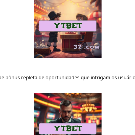
de bônus repleta de oportunidades que intrigam os usuári