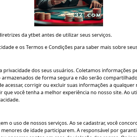
retrizes da ytbet antes de utilizar seus serviços.
vacidade e os Termos e Condições para saber mais sobre seus
a privacidade dos seus usuários. Coletamos informações p
ão armazenados de forma segura e não serão compartilhado
de acessar, corrigir ou excluir suas informações a qualque
r que você tenha a melhor experiência no nosso site. Ao uti
vacidade.
em o uso de nossos serviços. Ao se cadastrar, você conco
 menores de idade participarem. A responsável por garanti