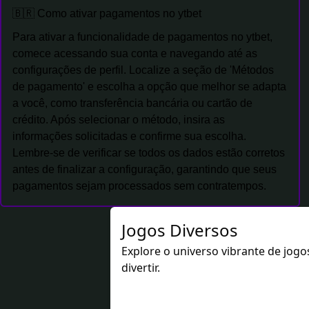
🇧🇷 Como ativar pagamentos no ytbet
Para ativar a funcionalidade de pagamentos no ytbet,
comece acessando sua conta e navegando até as
configurações de perfil. Localize a seção de 'Métodos
de pagamento' e escolha a opção que melhor se adapta
a você, como transferência bancária ou cartão de
crédito. Após selecionar o método, insira as
informações solicitadas e confirme sua escolha.
Lembre-se de verificar se todos os dados estão corretos
antes de finalizar a configuração, garantindo que seus
pagamentos sejam processados sem contratempos.
Jogos Diversos
Explore o universo vibrante de jogo
divertir.